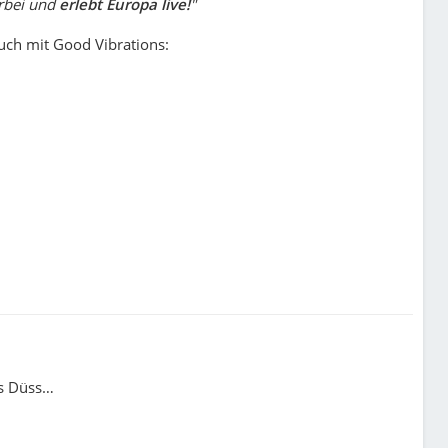
rbei und
erlebt Europa live!
"
uch mit Good Vibrations:
s
Düsseldorf