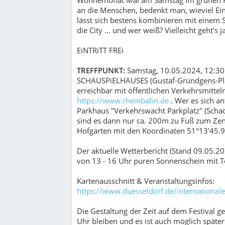
an die Menschen, bedenkt man, wieviel Eint
lässt sich bestens kombinieren mit eine
die City ... und wer weiß? Vielleicht geht'
EiNTRiTT FREi
TREFFPUNKT:
Samstag, 10.05.2024, 12
SCHAUSPiELHAUSES (Gustaf-Gründgens-Pla
erreichbar mit öffentlichen Verkehrsmittel
https://www.rheinbahn.de
. Wer es sich an
Parkhaus "Verkehrswacht Parkplatz" (Scha
sind es dann nur ca. 200m zu Fuß zum Zen
Hofgarten mit den Koordinaten 51°13'45.9"
Der aktuelle Wetterbericht (Stand 09.05.20
von 13 - 16 Uhr puren Sonnenschein mit 
Kartenausschnitt & Veranstaltungsinfos:
https://www.duesseldorf.de/internationale
Die Gestaltung der Zeit auf dem Festival g
Uhr bleiben und es ist auch möglich spät