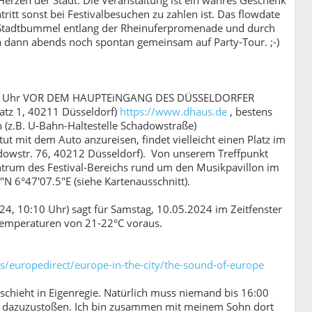
ritt sonst bei Festivalbesuchen zu zahlen ist. Das flowdate
m Stadtbummel entlang der Rheinuferpromenade und durch
s ja dann abends noch spontan gemeinsam auf Party-Tour. ;-)
:30 Uhr VOR DEM HAUPTEiNGANG DES DÜSSELDORFER
tz 1, 40211 Düsseldorf)
https://www.dhaus.de
, bestens
n (z.B. U-Bahn-Haltestelle Schadowstraße)
tut mit dem Auto anzureisen, findet vielleicht einen Platz im
dowstr. 76, 40212 Düsseldorf). Von unserem Treffpunkt
trum des Festival-Bereichs rund um den Musikpavillon im
N 6°47'07.5"E (siehe Kartenausschnitt).
24, 10:10 Uhr) sagt für Samstag, 10.05.2024 im Zeitfenster
Temperaturen von 21-22°C voraus.
s/europedirect/europe-in-the-city/the-sound-of-europe
eschieht in Eigenregie. Natürlich muss niemand bis 16:00
er dazuzustoßen. Ich bin zusammen mit meinem Sohn dort