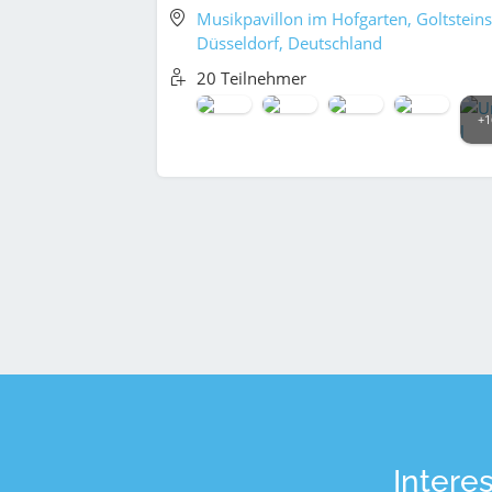
Musikpavillon im Hofgarten, Goltsteins
Düsseldorf, Deutschland
20 Teilnehmer
+1
Intere