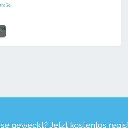
traße,
6
sse geweckt? Jetzt kostenlos regist