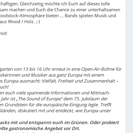
äftigen. Gleichzeitig möchte ich Euch auf dieses tolle
ksam machen und Euch die Chance zu einer unterhaltsamen
oodstock-Atmosphäre bieten ... Bands spielen Musik und
us Wood / Holz. ;-)
mit!
arten von 13 bis 16 Uhr erneut in eine Open-Air-Bühne für
sikerinnen und Musiker aus ganz Europa mit einem
as Europa ausmacht: Vielfalt, Freiheit und Zusammenhalt –
uch!
ten euch viele spannende Informationen und Mitmach-
Jahr ist „The Sound of Europe“ dem 75. Jubiläum der
Grundstein für die europäische Einigung legte. Trefft
Ständen, diskutiert mit und entdeckt, wie Europa unser
nacks mit und entspannt euch im Grünen. Oder probiert
llte gastronomische Angebot vor Ort.