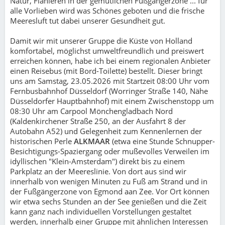
Natur, Flanieren in der gemütlichen Fußgängerzone ... für
alle Vorlieben wird was Schönes geboten und die frische
Meeresluft tut dabei unserer Gesundheit gut.
Damit wir mit unserer Gruppe die Küste von Holland
komfortabel, möglichst umweltfreundlich und preiswert
erreichen können, habe ich bei einem regionalen Anbieter
einen Reisebus (mit Bord-Toilette) bestellt. Dieser bringt
uns am Samstag, 23.05.2026 mit Startzeit 08:00 Uhr vom
Fernbusbahnhof Düsseldorf (Worringer Straße 140, Nähe
Düsseldorfer Hauptbahnhof) mit einem Zwischenstopp um
08:30 Uhr am Carpool Mönchengladbach Nord
(Kaldenkirchener Straße 250, an der Ausfahrt 8 der
Autobahn A52) und Gelegenheit zum Kennenlernen der
historischen Perle
ALKMAAR
(etwa eine Stunde Schnupper-
Besichtigungs-Spaziergang oder mußevolles Verweilen im
idyllischen "Klein-Amsterdam") direkt bis zu einem
Parkplatz an der Meereslinie. Von dort aus sind wir
innerhalb von wenigen Minuten zu Fuß am Strand und in
der Fußgängerzone von Egmond aan Zee. Vor Ort können
wir etwa sechs Stunden an der See genießen und die Zeit
kann ganz nach individuellen Vorstellungen gestaltet
werden, innerhalb einer Gruppe mit ähnlichen Interessen