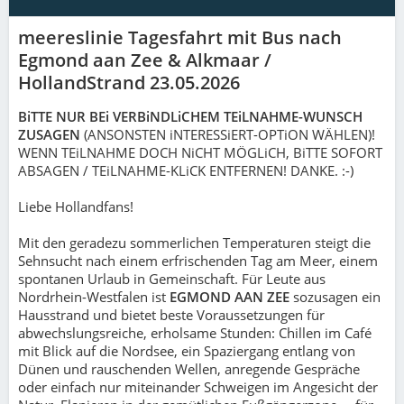
meereslinie Tagesfahrt mit Bus nach
Egmond aan Zee & Alkmaar /
HollandStrand 23.05.2026
BiTTE NUR BEi VERBiNDLiCHEM TEiLNAHME-WUNSCH
ZUSAGEN
(ANSONSTEN iNTERESSiERT-OPTiON WÄHLEN)!
WENN TEiLNAHME DOCH NiCHT MÖGLiCH, BiTTE SOFORT
ABSAGEN / TEiLNAHME-KLiCK ENTFERNEN! DANKE. :-)
Liebe Hollandfans!
Mit den geradezu sommerlichen Temperaturen steigt die
Sehnsucht nach einem erfrischenden Tag am Meer, einem
spontanen Urlaub in Gemeinschaft. Für Leute aus
Nordrhein-Westfalen ist
EGMOND AAN ZEE
sozusagen ein
Hausstrand und bietet beste Voraussetzungen für
abwechslungsreiche, erholsame Stunden: Chillen im Café
mit Blick auf die Nordsee, ein Spaziergang entlang von
Dünen und rauschenden Wellen, anregende Gespräche
oder einfach nur miteinander Schweigen im Angesicht der