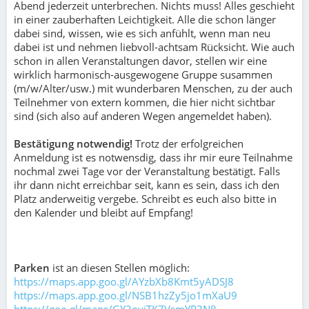
Abend jederzeit unterbrechen. Nichts muss! Alles geschieht
in einer zauberhaften Leichtigkeit. Alle die schon länger
dabei sind, wissen, wie es sich anfühlt, wenn man neu
dabei ist und nehmen liebvoll-achtsam Rücksicht. Wie auch
schon in allen Veranstaltungen davor, stellen wir eine
wirklich harmonisch-ausgewogene Gruppe susammen
(m/w/Alter/usw.) mit wunderbaren Menschen, zu der auch
Teilnehmer von extern kommen, die hier nicht sichtbar
sind (sich also auf anderen Wegen angemeldet haben).
Bestätigung notwendig!
Trotz der erfolgreichen
Anmeldung ist es notwensdig, dass ihr mir eure Teilnahme
nochmal zwei Tage vor der Veranstaltung bestätigt. Falls
ihr dann nicht erreichbar seit, kann es sein, dass ich den
Platz anderweitig vergebe. Schreibt es euch also bitte in
den Kalender und bleibt auf Empfang!
Parken
ist an diesen Stellen möglich:
https://maps.app.goo.gl/AYzbXb8Kmt5yADSJ8
https://maps.app.goo.gl/NSB1hzZy5jo1mXaU9