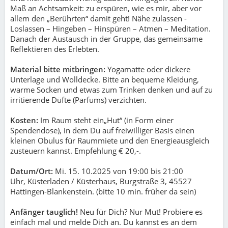
Maß an Achtsamkeit: zu erspüren, wie es mir, aber vor
allem den „Berührten“ damit geht! Nähe zulassen -
Loslassen – Hingeben – Hinspüren – Atmen – Meditation.
Danach der Austausch in der Gruppe, das gemeinsame
Reflektieren des Erlebten.
Material bitte mitbringen:
Yogamatte oder dickere
Unterlage und Wolldecke. Bitte an bequeme Kleidung,
warme Socken und etwas zum Trinken denken und auf zu
irritierende Düfte (Parfums) verzichten.
Kosten:
Im Raum steht ein„Hut“ (in Form einer
Spendendose), in dem Du auf freiwilliger Basis einen
kleinen Obulus für Raummiete und den Energieausgleich
zusteuern kannst. Empfehlung € 20,-.
Datum/Ort:
Mi. 15. 10.2025 von 19:00 bis 21:00
Uhr, Küsterladen / Küsterhaus, Burgstraße 3, 45527
Hattingen-Blankenstein. (bitte 10 min. früher da sein)
Anfänger tauglich!
Neu für Dich? Nur Mut!
Probiere es
einfach mal und melde Dich an. Du kannst es an dem